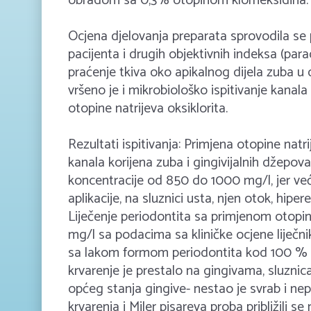
obradom sa 0,3% otopinom klorheksidina.
Ocjena djelovanja preparata sprovodila se 
pacijenta i drugih objektivnih indeksa (para
praćenje tkiva oko apikalnog dijela zuba u 
vršeno je i mikrobiološko ispitivanje kanala 
otopine natrijeva oksiklorita.
Rezultati ispitivanja: Primjena otopine nat
kanala korijena zuba i gingivijalnih džepov
koncentracije od 850 do 1000 mg/l, jer već
aplikacije, na sluznici usta, njen otok, hiper
Liječenje periodontita sa primjenom otopin
mg/l sa podacima sa kliničke ocjene liječn
sa lakom formom periodontita kod 100 % bo
krvarenje je prestalo na gingivama, sluznic
općeg stanja gingive- nestao je svrab i nepr
krvarenja i Miler pisareva proba približili s