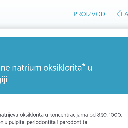
PROIZVODI
ČLA
ine natrium oksiklorita* u
ji
natrijeva oksiklorita u koncentracijama od 850, 1000,
ju pulpita, periodontita i parodontita.