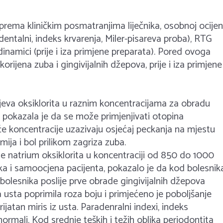
prema kliničkim posmatranjima liječnika, osobnoj ocijen
dentalni, indeks krvarenja, Miler-pisareva proba), RTG
dinamici (prije i iza primjene preparata). Pored ovoga
korijena zuba i gingivijalnih džepova, prije i iza primjene
rijeva oksiklorita u raznim koncentracijama za obradu
a pokazala je da se može primjenjivati otopina
e koncentracije uzazivaju osjećaj peckanja na mjestu
emija i bol prilikom zagriza zuba.
e natrium oksiklorita u koncentraciji od 850 do 1000
ika i samoocjena pacijenta, pokazalo je da kod bolesnik
lesnika poslije prve obrade gingivijalnih džepova
a usta poprimila roza boju i primjećeno je poboljšanje
ijatan miris iz usta. Paradenralni indexi, indeks
e normali. Kod srednje teških i težih oblika periodontita