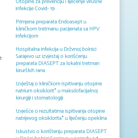
Otopine za prevenciju i liječenje virusne
infekcije Covid- 19
Primjena preparata Endoasept u
kliničkom tretmanu pacijenata sa HPV
infekcijom
Hospitalna infekcija u Držvnoj bolnici
Sarajevo uz izvjestaj o korišćenju
e
preparata DIASEPT za lokalni tretman
kirurških rana
Izvještaj o kliničkom ispitivanju otopine
natrium oksiklorit* u maksilofacijalnoj
kirurgiji i stomatologiji
Izvješće o rezultatima ispitivanja otopine
natrijevog oksiklorita* u liječenju opeklina
Iskustvo o korištenju preparata DIASEPT