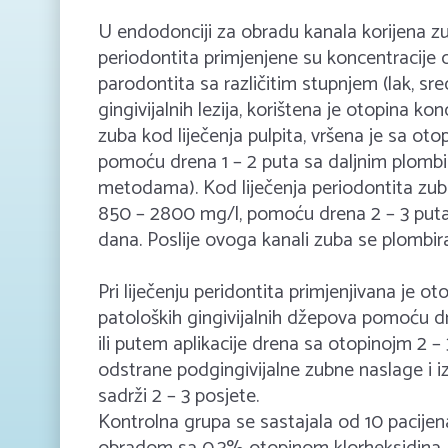
U endodonciji za obradu kanala korijena zub
periodontita primjenjene su koncentracije
parodontita sa različitim stupnjem (lak, sre
gingivijalnih lezija, korištena je otopina 
zuba kod liječenja pulpita, vršena je sa oto
pomoću drena 1 – 2 puta sa daljnim plombi
metodama). Kod liječenja periodontita zub
850 – 2800 mg/l, pomoću drena 2 – 3 puta
dana. Poslije ovoga kanali zuba se plombir
Pri liječenju peridontita primjenjivana je 
patoloških gingivijalnih džepova pomoću d
ili putem aplikacije drena sa otopinojm 2 
odstrane podgingivijalne zubne naslage i iza
sadrži 2 – 3 posjete.
Kontrolna grupa se sastajala od 10 pacijena