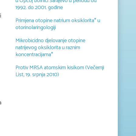
u Općoj bolnici Sarajevo u periodu od
1992. do 2001. godine
i
Primjena otopine natrium oksiklorita* u
otorinolaringologiji
Mikrobicidno djelovanje otopine
natrijevog oksiklorita u raznim
koncentracijama*
Protiv MRSA atomskim kisikom (Večernji
List, 19. srpnja 2010)
a