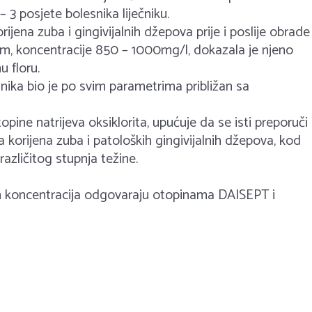
– 3 posjete bolesnika liječniku.
rijena zuba i gingivijalnih džepova prije i poslije obrade
om, koncentracije 850 – 1000mg/l, dokazala je njeno
 floru.
nika bio je po svim parametrima približan sa
pine natrijeva oksiklorita, upućuje da se isti preporuči
korijena zuba i patoloških gingivijalnih džepova, kod
različitog stupnja težine.
h koncentracija odgovaraju otopinama DAISEPT i