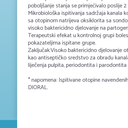
poboljšanje stanja se primjećivalo poslije 2 
Mikrobiološka ispitivanja sadržaja kanala ko
sa otopinom natrijeva oksiklorita sa sond
visoko baktericidno djelovanje na partogenu
Terapeutski efekat u kontrolnoj grupi boles
pokazateljima ispitane grupe.
Zaključak:Visoko baktericidno djelovanje oto
kao antiseptičko sredstvo za obradu kanala 
liječenja pulpita, periodontita i parodontita 
* napomena: Ispitivane otopine navendeni
DIORAL.