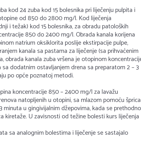
a kod 24 zuba kod 15 bolesnika pri liječenju pulpita i
 otopine od 850 do 2800 mg/l. Kod liječenja
dnji i težak) kod 15 bolesnika, za obradu patoloških
koncentracije 850 do 2400 mg/l. Obrada kanala korijena
pinom natrium oksiklorita poslije ekstirpacije pulpe,
ranjem kanala sa pastama za liječenje (sa prihvaćenim
a, obrada kanala zuba vršena je otopinom koncentracij
 sa dodatnim ostavljanjem drena sa preparatom 2 – 3
aju po opće poznatoj metodi.
otopina koncentracije 850 – 2400 mg/l za lavažu
renova natopljenih u otopini, sa mlazom pomoću šprica
– 3 minuta u gingivijalnim džepovima, kada se prethodno
 kiretaže. U zavisnosti od težine bolesti kurs liječenja
ta sa analognim bolestima i liječenje se sastajalo