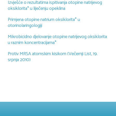
Izvješće o rezultatima ispitivanja otopine natrijevog
oksiklorita* u liječenju opeklina
Primjena otopine natrium oksiklorita* u
otorinolaringologiji
Mikrobicidno djelovanje otopine natrijevog oksiklorita
u raznim koncentracijama*
Protiv MRSA atomskim kisikom (Večernji List, 19.
srpnja 2010)