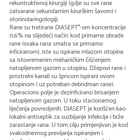
rekuntruktivnoj kirurgiji (gdje su sve rane
zatvarane sekundarnim kirurškim šavom) i
otorinolaringologiji.
Rane su tretirane DIASEPT*-om koncentracije
0,6% na slijedeći način: kod primarne obrade
rane (svaka rana smatra se primamo
inficiranom), iste su ispirane mlazom otopine
sa istovremenim mehaničkim čišćenjem
natopljenom gazom u otopinu. Džepovi rane i
prostrelni kanali su špricom ispirani ovom
otopinom ( uz potreban debridman rane).
Operaciono polje je dezinficirano brisanjem
natopljenom gazom. U toku stacionarnog
liječenja povredjenih, DIASEPT je korišćen kao
lokalni antiseptik za suzbijanje infekcije i brže
zarastanje rana. U tom cilju primjenjivan je kod
svakodnevnog previjanja ispiranjem i