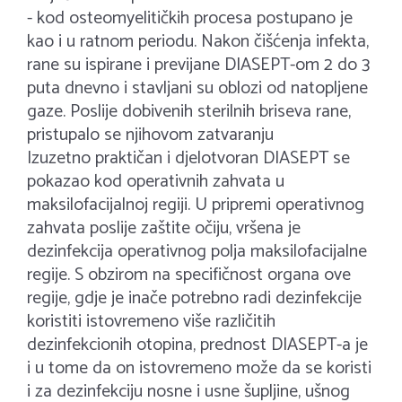
- kod osteomyelitičkih procesa postupano je
kao i u ratnom periodu. Nakon čišćenja infekta,
rane su ispirane i previjane DIASEPT-om 2 do 3
puta dnevno i stavljani su oblozi od natopljene
gaze. Poslije dobivenih sterilnih briseva rane,
pristupalo se njihovom zatvaranju
Izuzetno praktičan i djelotvoran DIASEPT se
pokazao kod operativnih zahvata u
maksilofacijalnoj regiji. U pripremi operativnog
zahvata poslije zaštite očiju, vršena je
dezinfekcija operativnog polja maksilofacijalne
regije. S obzirom na specifičnost organa ove
regije, gdje je inače potrebno radi dezinfekcije
koristiti istovremeno više različitih
dezinfekcionih otopina, prednost DIASEPT-a je
i u tome da on istovremeno može da se koristi
i za dezinfekciju nosne i usne šupljine, ušnog