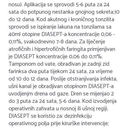
nosu). Aplikacija se sprovodi 5-6 puta za 24
sata do potpunog nestanka gnojnog sekreta,10
do 12 dana. Kod akutnog i kroničnog tonzilita
sprovodi se ispiranje lakuna na tonzilama sa
40ml otopine DIASEPT-a koncentracije 0,06 -
0,11%, svakodnevno 7-8 dana. Za liječenje
atrofičnih i hipertrofičnih faringita primjenjivan
je DIASEPT koncentracije 0,06 do 0,11%.
Tamponom od vate, obrađivan je zadnji zid
farinksa dva puta tijekom 24 sata, za vrijeme
od 10 do 12 dana. Poslije otstranjivanja infekta,
ušni kanal je obradjivan otopinom DIASEPT-a
uvodjenjm drena od gaze. Dren se mijenjao 2
do 3 puta za 24 sata, 5-6 dana. Kod izvodjenja
operativnih zahvata u nosnoj ili ušnoj regiji,
DIASEPT se koristio za: dezinfekciju
operativnog polja prije kirurške intervencije;