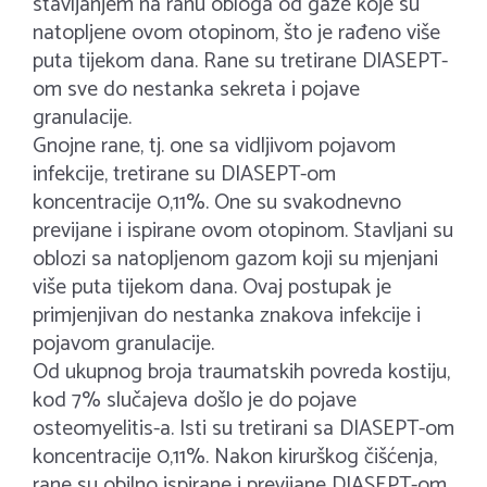
stavljanjem na ranu obloga od gaze koje su
natopljene ovom otopinom, što je rađeno više
puta tijekom dana. Rane su tretirane DIASEPT-
om sve do nestanka sekreta i pojave
granulacije.
Gnojne rane, tj. one sa vidljivom pojavom
infekcije, tretirane su DIASEPT-om
koncentracije 0,11%. One su svakodnevno
previjane i ispirane ovom otopinom. Stavljani su
oblozi sa natopljenom gazom koji su mjenjani
više puta tijekom dana. Ovaj postupak je
primjenjivan do nestanka znakova infekcije i
pojavom granulacije.
Od ukupnog broja traumatskih povreda kostiju,
kod 7% slučajeva došlo je do pojave
osteomyelitis-a. Isti su tretirani sa DIASEPT-om
koncentracije 0,11%. Nakon kirurškog čišćenja,
rane su obilno ispirane i previjane DIASEPT-om