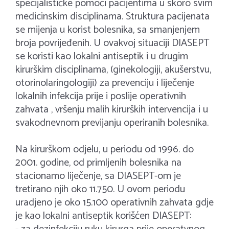
specijalističke pomoći pacijentima u skoro svim
medicinskim disciplinama. Struktura pacijenata
se mijenja u korist bolesnika, sa smanjenjem
broja povrijeđenih. U ovakvoj situaciji DIASEPT
se koristi kao lokalni antiseptik i u drugim
kirurškim disciplinama, (ginekologiji, akušerstvu,
otorinolaringologiji) za prevenciju i liječenje
lokalnih infekcija prije i poslije operativnih
zahvata , vršenju malih kirurških intervencija i u
svakodnevnom previjanju operiranih bolesnika.
Na kirurškom odjelu, u periodu od 1996. do
2001. godine, od primljenih bolesnika na
stacionamo liječenje, sa DIASEPT-om je
tretirano njih oko 11.750. U ovom periodu
uradjeno je oko 15.100 operativnih zahvata gdje
je kao lokalni antiseptik korišćen DIASEPT: