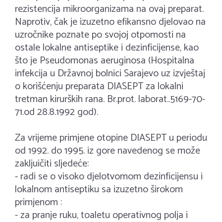
rezistencija mikroorganizama na ovaj preparat.
Naprotiv, čak je izuzetno efikansno djelovao na
uzročnike poznate po svojoj otpomosti na
ostale lokalne antiseptike i dezinficijense, kao
što je Pseudomonas aeruginosa (Hospitalna
infekcija u Državnoj bolnici Sarajevo uz izvještaj
o korišćenju preparata DIASEPT za lokalni
tretman kirurških rana. Br.prot. laborat..5169-70-
71.od 28.8.1992 god).
Za vrijeme primjene otopine DIASEPT u periodu
od 1992. do 1995. iz gore navedenog se može
zakljuičiti sljedeće:
- radi se o visoko djelotvomom dezinficijensu i
lokalnom antiseptiku sa izuzetno širokom
primjenom :
- za pranje ruku, toaletu operativnog polja i