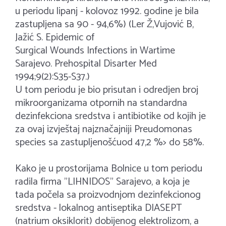
u periodu lipanj - kolovoz 1992. godine je bila
zastupljena sa 90 - 94,6%) (Ler Ž,Vujović B,
Jažić S. Epidemic of
Surgical Wounds Infections in Wartime
Sarajevo. Prehospital Disarter Med
1994;9(2):S35-S37.)
U tom periodu je bio prisutan i odredjen broj
mikroorganizama otpornih na standardna
dezinfekciona sredstva i antibiotike od kojih je
za ovaj izvještaj najznačajniji Preudomonas
species sa zastupljenošćuod 47,2 %> do 58%.
Kako je u prostorijama Bolnice u tom periodu
radila firma "LIHNIDOS" Sarajevo, a koja je
tada počela sa proizvodnjom dezinfekcionog
sredstva - lokalnog antiseptika DIASEPT
(natrium oksiklorit) dobijenog elektrolizom, a