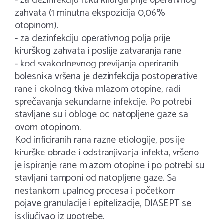
- za dezinfekciju ruku kirurga prije operatvnog
zahvata (1 minutna ekspozicija 0,06%
otopinom).
- za dezinfekciju operativnog polja prije
kirurškog zahvata i poslije zatvaranja rane
- kod svakodnevnog previjanja operiranih
bolesnika vršena je dezinfekcija postoperative
rane i okolnog tkiva mlazom otopine, radi
sprečavanja sekundarne infekcije. Po potrebi
stavljane su i obloge od natopljene gaze sa
ovom otopinom.
Kod inficiranih rana razne etiologije, poslije
kirurške obrade i odstranjivanja infekta, vršeno
je ispiranje rane mlazom otopine i po potrebi su
stavljani tamponi od natopljene gaze. Sa
nestankom upalnog procesa i početkom
pojave granulacije i epitelizacije, DIASEPT se
isključivao iz upotrebe.