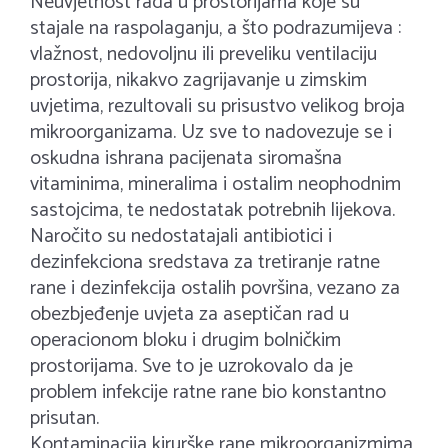
Neuvjetnost rada u prostorijama koje su
stajale na raspolaganju, a što podrazumijeva :
vlažnost, nedovoljnu ili preveliku ventilaciju
prostorija, nikakvo zagrijavanje u zimskim
uvjetima, rezultovali su prisustvo velikog broja
mikroorganizama. Uz sve to nadovezuje se i
oskudna ishrana pacijenata siromašna
vitaminima, mineralima i ostalim neophodnim
sastojcima, te nedostatak potrebnih lijekova.
Naročito su nedostatajali antibiotici i
dezinfekciona sredstava za tretiranje ratne
rane i dezinfekcija ostalih površina, vezano za
obezbjeđenje uvjeta za aseptičan rad u
operacionom bloku i drugim bolničkim
prostorijama. Sve to je uzrokovalo da je
problem infekcije ratne rane bio konstantno
prisutan.
Kontaminacija kirurške rane mikroorganizmima,