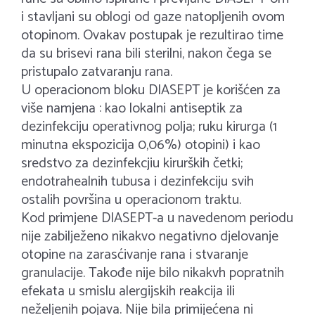
i stavljani su oblogi od gaze natopljenih ovom
otopinom. Ovakav postupak je rezultirao time
da su brisevi rana bili sterilni, nakon čega se
pristupalo zatvaranju rana.
U operacionom bloku DIASEPT je korišćen za
više namjena : kao lokalni antiseptik za
dezinfekciju operativnog polja; ruku kirurga (1
minutna ekspozicija 0,06%) otopini) i kao
sredstvo za dezinfekcjiu kirurških četki;
endotrahealnih tubusa i dezinfekciju svih
ostalih površina u operacionom traktu.
Kod primjene DIASEPT-a u navedenom periodu
nije zabilježeno nikakvo negativno djelovanje
otopine na zarasćivanje rana i stvaranje
granulacije. Takođe nije bilo nikakvh popratnih
efekata u smislu alergijskih reakcija ili
neželjenih pojava. Nije bila primijećena ni