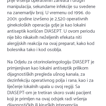
prije vršenja operativnih zahvata i drugih
manipulacija, sekundame infekcije su svedene
na zanemarljiv broj. U vremenu od 1996. do
2001. godine izvršeno je 2,520 operativnih
ginekoloških operacija gdje je kao lokalni
antiseptik korišćen DIASEPT. U ovom periodu
nije bilo nikakvih neželjenih efekata niti
alergijskih reakcija na ovaj preparat, kako kod
bolesnika tako i kod osoblja.
Na Odjelu za otorinolaringologiju DIASEPT je
primjenjivan kao lokalni antiseptik prilikom
dijagnostiških pregleda ušnog kanala, za
dezinfekciju operativnog polja i rana, kao i za
liječenje lokalnih upala u ovoj regiji. Sa
DIASEPT-om je tretiran skoro svaki pacijent
koji je primljen na ovaj odsjek radi vršenja
dijagnostičkih ili kirurških intervencija.