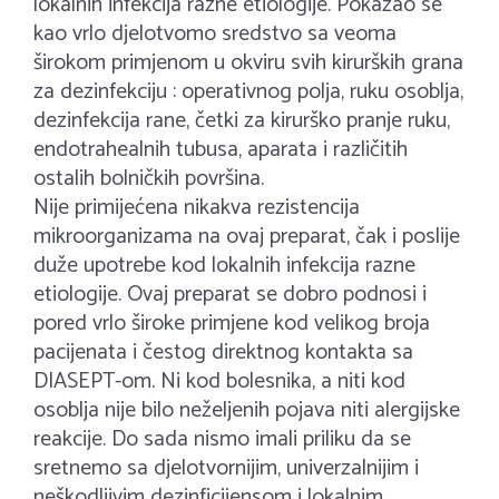
lokalnih infekcija razne etiologije. Pokazao se
kao vrlo djelotvomo sredstvo sa veoma
širokom primjenom u okviru svih kirurških grana
za dezinfekciju : operativnog polja, ruku osoblja,
dezinfekcija rane, četki za kirurško pranje ruku,
endotrahealnih tubusa, aparata i različitih
ostalih bolničkih površina.
Nije primijećena nikakva rezistencija
mikroorganizama na ovaj preparat, čak i poslije
duže upotrebe kod lokalnih infekcija razne
etiologije. Ovaj preparat se dobro podnosi i
pored vrlo široke primjene kod velikog broja
pacijenata i čestog direktnog kontakta sa
DIASEPT-om. Ni kod bolesnika, a niti kod
osoblja nije bilo neželjenih pojava niti alergijske
reakcije. Do sada nismo imali priliku da se
sretnemo sa djelotvornijim, univerzalnijim i
neškodljivim dezinficijensom i lokalnim