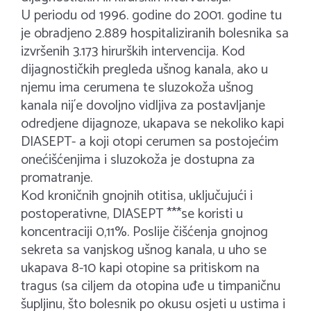
U periodu od 1996. godine do 2001. godine tu
je obradjeno 2.889 hospitaliziranih bolesnika sa
izvršenih 3.173 hirurških intervencija. Kod
dijagnostičkih pregleda ušnog kanala, ako u
njemu ima cerumena te sluzokoža ušnog
kanala nij´e dovoljno vidljiva za postavljanje
odredjene dijagnoze, ukapava se nekoliko kapi
DIASEPT- a koji otopi cerumen sa postojećim
onećišćenjima i sluzokoža je dostupna za
promatranje.
Kod kroničnih gnojnih otitisa, uključujući i
postoperativne, DIASEPT ***se koristi u
koncentraciji 0,11%. Poslije čišćenja gnojnog
sekreta sa vanjskog ušnog kanala, u uho se
ukapava 8-10 kapi otopine sa pritiskom na
tragus (sa ciljem da otopina uđe u timpaničnu
šupljinu, što bolesnik po okusu osjeti u ustima i