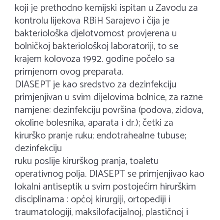
koji je prethodno kemijski ispitan u Zavodu za
kontrolu lijekova RBiH Sarajevo i čija je
bakteriološka djelotvomost provjerena u
bolničkoj bakteriološkoj laboratoriji, to se
krajem kolovoza 1992. godine počelo sa
primjenom ovog preparata.
DIASEPT je kao sredstvo za dezinfekciju
primjenjivan u svim dijelovima bolnice, za razne
namjene: dezinfekciju površina (podova, zidova,
okoline bolesnika, aparata i dr.); četki za
kirurško pranje ruku; endotrahealne tubuse;
dezinfekciju
ruku poslije kirurškog pranja, toaletu
operativnog polja. DIASEPT se primjenjivao kao
lokalni antiseptik u svim postojećim hirurškim
disciplinama : općoj kirurgiji, ortopediji i
traumatologiji, maksilofacijalnoj, plastičnoj i