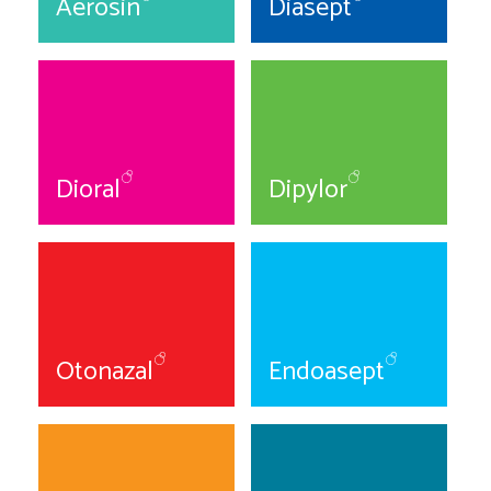
Aerosin
Diasept
Dioral
Dipylor
Otonazal
Endoasept